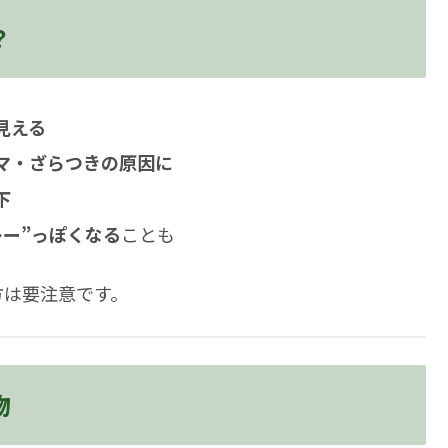
？
見える
マ・ざらつきの原因に
下
レー”っぽくなる
ことも
方は要注意です。
物