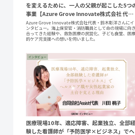
を変えるために、一人の父親が起こした5つ
事業【Azure Grove Innovate株式会社 代表
取締役社長 鈴木 彰洋】
Azure Grove Innovate株式会社代表・鈴木彰洋さんにイ
ンタビュー。海上保安官・消防職員として命の現場に向
合ってきた経験や、救急医療の民営化、子ども食堂、医
的ケア児支援への想いを伺いました。
インタビュー
医療現場10年、適応障害、起業独立、全部
験した看護師が「予防医学×ビジネス」でヘ