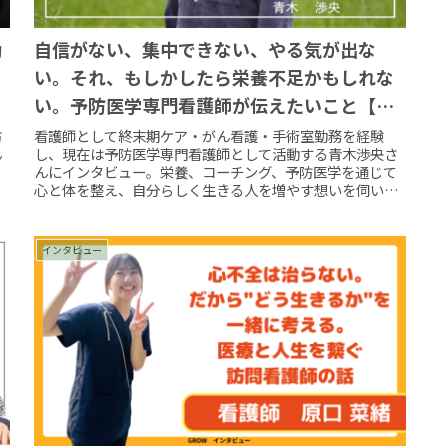
勤
自信がない、集中できない、やる気が出な
い。それ、もしかしたら栄養不足かもしれな
い。予防医学専門看護師が伝えたいこと【予
防医学専門看護師 青木 渉央】
防
看護師として終末期ケア・がん看護・手術室勤務を経験
ん
し、現在は予防医学専門看護師として活動する青木渉央さ
、
んにインタビュー。栄養、コーチング、予防医学を通じて
心と体を整え、自分らしく生きる人を増やす想いを伺いま
した。
インタビュー