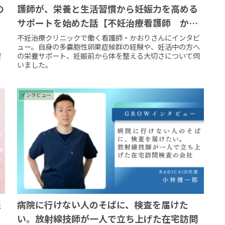
の
護師が、栄養と生活習慣から妊娠力を高める
サポートを始めた話【不妊治療看護師 かお
り】
不妊治療クリニックで働く看護師・かおりさんにインタビ
き
ュー。自身の多嚢胞性卵巣症候群の経験や、妊活中の方へ
療
の栄養サポート、妊娠前から体を整える大切さについて伺
いました。
インタビュー
経
病院に行けない人のそばに、検査を届けた
い。放射線技師が一人で立ち上げた在宅訪問