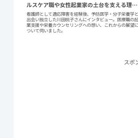
ルスケア職や⼥性起業家の⼟台を⽀える理由
【合同会社Assist代表・川田 桃子】
看護師として適応障害を経験後、予防医学・分子栄養学
出会い独立した川田桃子さんにインタビュー。医療職の
業支援や栄養カウンセリングへの想い、これからの展望
ついて伺いました。
スポ