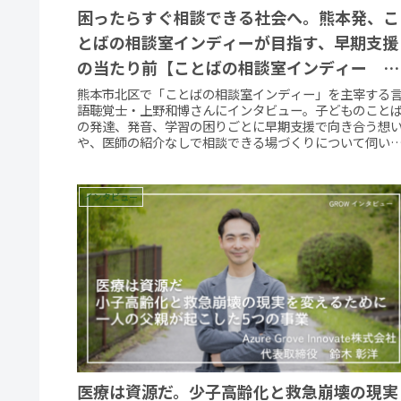
困ったらすぐ相談できる社会へ。熊本発、こ
とばの相談室インディーが目指す、早期支援
の当たり前【ことばの相談室インディー 代
表 上野 和博】
熊本市北区で「ことばの相談室インディー」を主宰する
語聴覚士・上野和博さんにインタビュー。子どものこと
の発達、発音、学習の困りごとに早期支援で向き合う想
や、医師の紹介なしで相談できる場づくりについて伺い
した。
インタビュー
医療は資源だ。少子高齢化と救急崩壊の現実