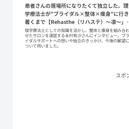
患者さんの居場所になりたくて独立した。理
学療法士が”ブライダル×整体×痩身”に行き
着くまで【Rehasthe（リハステ）〜凛〜」
表 永村 有沙】
理学療法士としての知識を活かし、整体と痩身を組み合
せたサロンを運営する永村有沙さんにインタビュー。ブ
イダルサポートへの想いや独立のきっかけ、今後の展望
ついて伺いました。
スポ