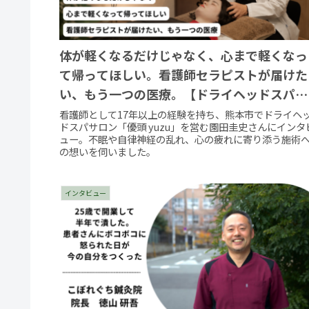
体が軽くなるだけじゃなく、心まで軽くなっ
て帰ってほしい。看護師セラピストが届けた
い、もう一つの医療。【ドライヘッドスパサ
ロン「優頭yuzu」 園田 圭史】
看護師として17年以上の経験を持ち、熊本市でドライヘ
ドスパサロン「優頭 yuzu」を営む園田圭史さんにインタ
ュー。不眠や自律神経の乱れ、心の疲れに寄り添う施術
の想いを伺いました。
インタビュー