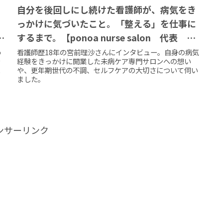
自分を後回しにし続けた看護師が、病気をき
っかけに気づいたこと。「整える」を仕事に
代
するまで。【ponoa nurse salon 代表 宮
前 理沙】
わ
看護師歴18年の宮前理沙さんにインタビュー。自身の病気
ラ
経験をきっかけに開業した未病ケア専門サロンへの想い
に
や、更年期世代の不調、セルフケアの大切さについて伺い
ました。
ンサーリンク