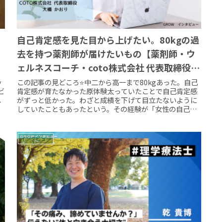
自己肯定感を見た目から上げたい。80kgの過
去を持つ薬剤師が届けたいもの【薬剤師・ウ
ェルネスコーチ・coto株式会社 代表取締役
大橋 かおり】
ッ
この記事の見どころ⭐️中二から高一まで80kgあった。自己
ビ
肯定感が育たなかった原体験太っていたことで自己肯定感
へ
がずっと低かった。わざと成績を下げて目立たないように
していたこともあったという。その経験が「女性の自己肯
定感を見た目から上げたい」...
インタビュー