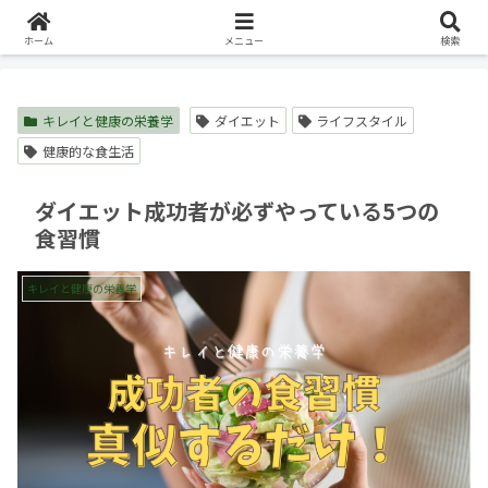
ホーム
キレイと健康の栄養学
ホーム
メニュー
検索
キレイと健康の栄養学
ダイエット
ライフスタイル
健康的な食生活
ダイエット成功者が必ずやっている5つの
食習慣
キレイと健康の栄養学