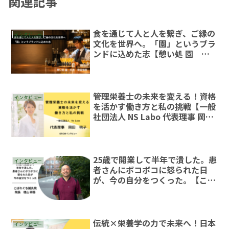
関連記事
食を通じて人と人を繋ぎ、ご縁の
インタビュー
文化を世界へ。「園」というブラ
ンドに込めた志【憩い処 園 中
園侑樹】
管理栄養士の未来を変える！資格
インタビュー
を活かす働き方と私の挑戦【一般
社団法人 NS Labo 代表理事 岡田
明子】
25歳で開業して半年で潰した。患
インタビュー
者さんにボコボコに怒られた日
が、今の自分をつくった。【こぼ
れぐち鍼灸院 院長 徳山 研
吾】
伝統×栄養学の力で未来へ！日本
インタビュー