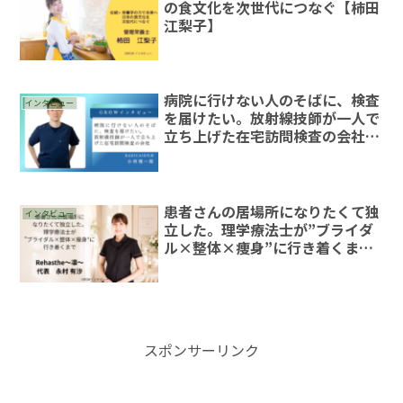
の食文化を次世代につなぐ【柿田
江梨子】
病院に行けない人のそばに、検査
インタビュー
を届けたい。放射線技師が一人で
立ち上げた在宅訪問検査の会社
【RADICAID代表・小林健一郎】
患者さんの居場所になりたくて独
インタビュー
立した。理学療法士が”ブライダ
ル×整体×痩身”に行き着くまで
【Rehasthe（リハステ）〜
凛〜」代表 永村 有沙】
スポンサーリンク